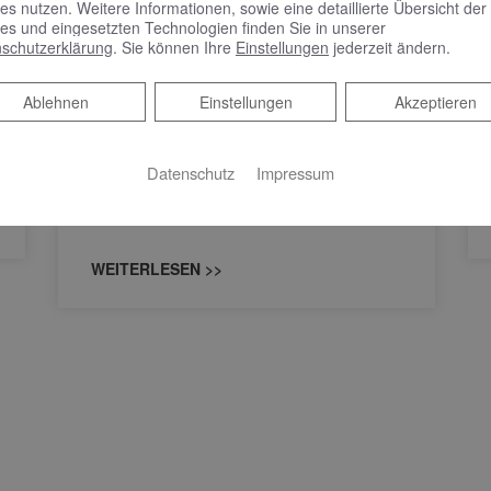
es nutzen. Weitere Informationen, sowie eine detaillierte Übersicht der
Spiegelschrank punktet
es und eingesetzten Technologien finden Sie in unserer
mit reduziertem Design
schutzerklärung
. Sie können Ihre
Einstellungen
jederzeit ändern.
und benutzerfreundlicher
Bedienung
Ablehnen
Ablehnen
Einstellungen
Akzeptieren
Spiegelschrank punktet mit reduziertem
Datenschutz
Impressum
Design und benutzerfreundlicher Bedienung
Schlicht, schön und mit vielen praktischen
Features – das zeichnet Phönix aus.…
WEITERLESEN >>