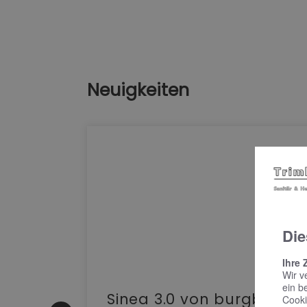
Neuigkeiten
Die
Ihre 
Wir v
ein b
e |
Sinea 3.0 von burgbad:
Cooki