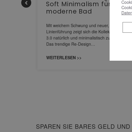
Cooki
Soft Minimalism für das
Cooki
moderne Bad
Daten
nskomfort
s
Mit weichem Schwung und neuer, markanter
M NEO
Linienführung zeigt sich die Kollektion Sinea
owohl zum
3.0 natürlich und minimalistisch zugleich.
Das trendige Re-Design…
WEITERLESEN >>
SPAREN SIE BARES GELD UND