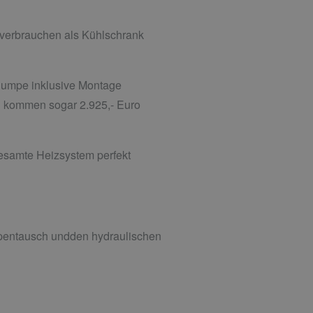
 verbrauchen als Kühlschrank
r Pumpe inklusive Montage
en kommen sogar 2.925,- Euro
 gesamte Heizsystem perfekt
mpentausch undden hydraulischen