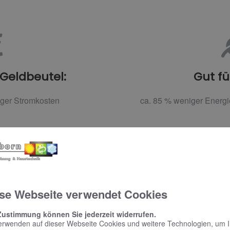
 Geldbeutel:
Gut fü
iger Stromkosten
ca. 85 % weniger Energ
AL AUF EINEN BLICK
se Webseite verwendet Cookies
 Abgleich – zwei Investitionen, die sich lohnen
Zustimmung können Sie jederzeit widerrufen.
erwenden auf dieser Webseite Cookies und weitere Technologien, um 
e Maßnahmen sind unkompliziert und ohne Komforteinschränkun