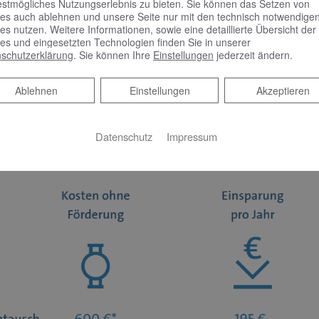
estmögliches Nutzungserlebnis zu bieten. Sie können das Setzen von
ren sich dank der großen Energieeinsparungen in kurzer Zeit.
es auch ablehnen und unsere Seite nur mit den technisch notwendige
es nutzen. Weitere Informationen, sowie eine detaillierte Übersicht der
es und eingesetzten Technologien finden Sie in unserer
schutzerklärung
. Sie können Ihre
Einstellungen
jederzeit ändern.
Ablehnen
Ablehnen
Einstellungen
Akzeptieren
Datenschutz
Impressum