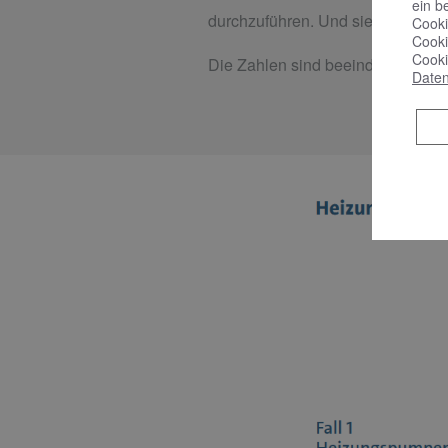
ein b
durchzuführen. Und sie amortisie
Cooki
Cooki
Cooki
Die Zahlen sind beeindruckend.
Daten