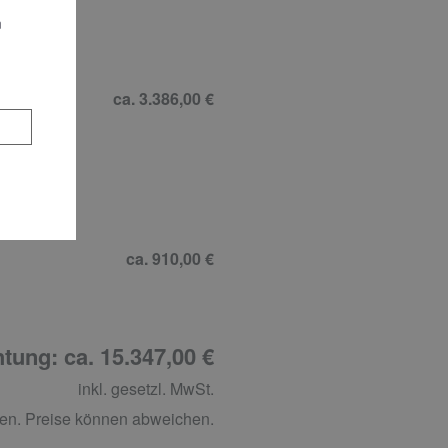
tzset
n
idenmatt
ca. 3.386,00 €
ca. 910,00 €
tung: ca. 15.347,00 €
inkl. gesetzl. MwSt.
en. Preise können abweichen.