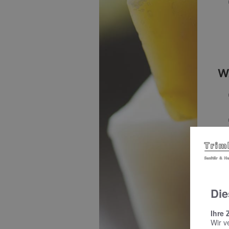
W
Die
W
Ihre 
Wir v