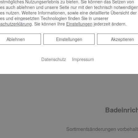
AXENT One Dusch-WC wandhängend, weiß und Schallschu
estmögliches Nutzungserlebnis zu bieten. Sie können das Setzen von
es auch ablehnen und unsere Seite nur mit den technisch notwendige
CONEL VIS WC-Element mit UP-Spülkasten, 112 cm
es nutzen. Weitere Informationen, sowie eine detaillierte Übersicht der
VIGOUR AI Betätigungsplatte für 2-Mengen-Spültechnik, se
es und eingesetzten Technologien finden Sie in unserer
schutzerklärung
. Sie können Ihre
Einstellungen
jederzeit ändern.
Ablehnen
Ablehnen
Einstellungen
Akzeptieren
ADHEIZKÖRPER
Datenschutz
Impressum
Casteo Design-Badheizkörper, 125,9 x 3 x 60 cm, weiß
Badeinrich
Sortimentsänderungen vorbehalt