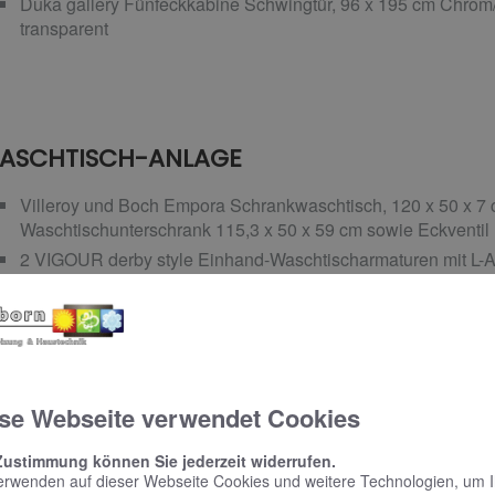
Duka gallery Fünfeckkabine Schwingtür, 96 x 195 cm Chr
transparent
ASCHTISCH-ANLAGE
Villeroy und Boch Empora Schrankwaschtisch, 120 x 50 x 7
Waschtischunterschrank 115,3 x 50 x 59 cm sowie Eckventi
2 VIGOUR derby style Einhand-Waschtischarmaturen mit L-A
VIGOUR individual Flächenspiegel mit LED-Leuchte und Gl
Villeroy und Boch Empora Hochschrank, 40,4 x 154,6 x 37,6 
se Webseite verwendet Cookies
C-ANLAGE
Zustimmung können Sie jederzeit widerrufen.
erwenden auf dieser Webseite Cookies und weitere Technologien, um 