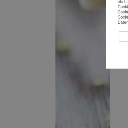
ein b
Cooki
Cooki
Cooki
Daten
B