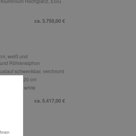
om/Aluminium Hochglanz, ESG
ca. 3.750,00 €
 cm, weiß und
l und Röhrensiphon
uslauf schwenkbar, verchromt
asablage, 120 cm
cm, glossy white
ca. 5.417,00 €
Ihnen