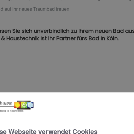
d auf Ihr neues Traumbad freuen
ssen Sie sich unverbindlich zu Ihrem neuen Bad au
 Haustechnik ist Ihr Partner fürs Bad in Köln.
se Webseite verwendet Cookies