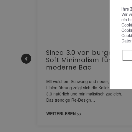
Ihre 
Wir v
ein b
Cooki
Cooki
Cooki
Daten
e |
Sinea 3.0 von burgbad:
Soft Minimalism für das
moderne Bad
nskomfort
s
Mit weichem Schwung und neuer, markanter
M NEO
Linienführung zeigt sich die Kollektion Sinea
owohl zum
3.0 natürlich und minimalistisch zugleich.
Das trendige Re-Design…
WEITERLESEN >>