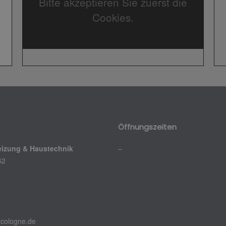
Bitte akzeptieren Sie zuerst die
Cookies.
Öffnungszeiten
eizung & Haustechnik
–
62
6
tcologne.de