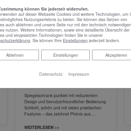
Zustimmung können Sie jederzeit widerrufen.
erwenden auf dieser Webseite Cookies und weitere Technologien, um 
estmögliches Nutzungserlebnis zu bieten. Sie können das Setzen von
es auch ablehnen und unsere Seite nur mit den technisch notwendige
es nutzen. Weitere Informationen, sowie eine detaillierte Übersicht der
es und eingesetzten Technologien finden Sie in unserer
schutzerklärung
. Sie können Ihre
Einstellungen
jederzeit ändern.
KEUCO PHÖNIX –
Ablehnen
Ablehnen
Einstellungen
Akzeptieren
Spiegelschrank punktet
mit reduziertem Design
und benutzerfreundlicher
Datenschutz
Impressum
Bedienung
Spiegelschrank punktet mit reduziertem
Design und benutzerfreundlicher Bedienung
Schlicht, schön und mit vielen praktischen
Features – das zeichnet Phönix aus.…
WEITERLESEN >>